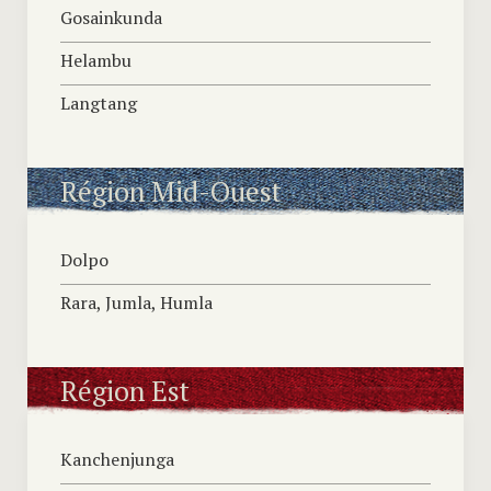
Gosainkunda
Helambu
Langtang
Région Mid-Ouest
Dolpo
Rara, Jumla, Humla
Région Est
Kanchenjunga