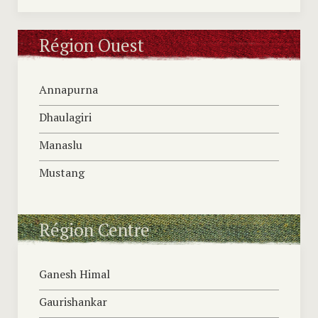
Région Ouest
Annapurna
Dhaulagiri
Manaslu
Mustang
Région Centre
Ganesh Himal
Gaurishankar