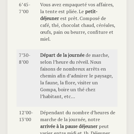
6’45-
Vous avez empaqueté vos affaires,
7’00
la tente est pliée. Le
petit-
déjeuner
est prêt. Composé de
café, thé, chocolat chaud, céréales,
œufs, pain ou beurre, confiture et
miel.
7’30-
Départ de la journée
de marche,
8’00
selon l’heure du réveil. Nous
faisons de nombreux arrêts en
chemin afin d’admirer le paysage,
la faune, la flore, visiter un
Gompa, boire un thé chez
l’habitant, etc…
12’00-
Dépendant du nombre d’heures de
13’00
marche de la journée, notre
arrivée à la
pause déjeuner
peut
varier entre midi et 1h. Déjeuner