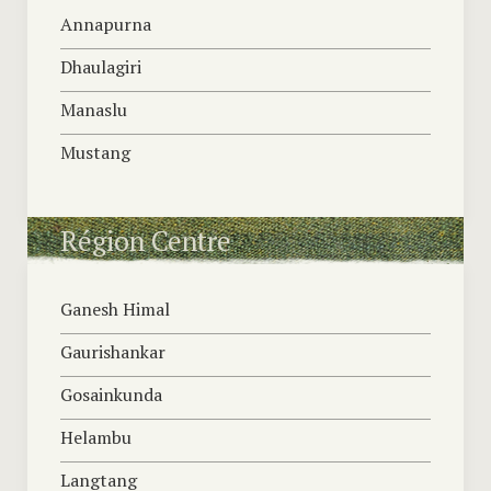
Annapurna
Dhaulagiri
Manaslu
Mustang
Région Centre
Ganesh Himal
Gaurishankar
Gosainkunda
Helambu
Langtang