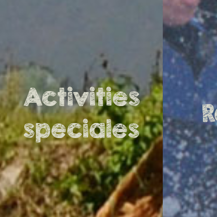
Activities
R
speciales