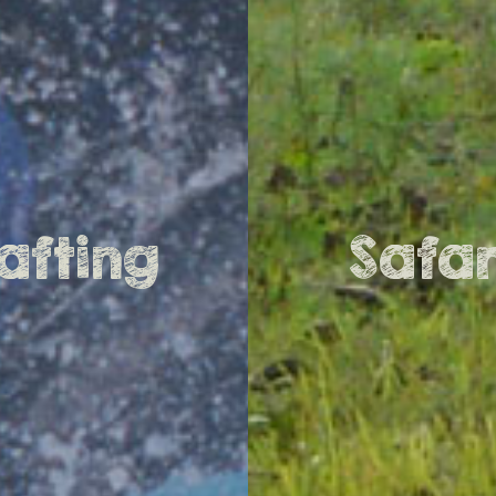
afting
Safar